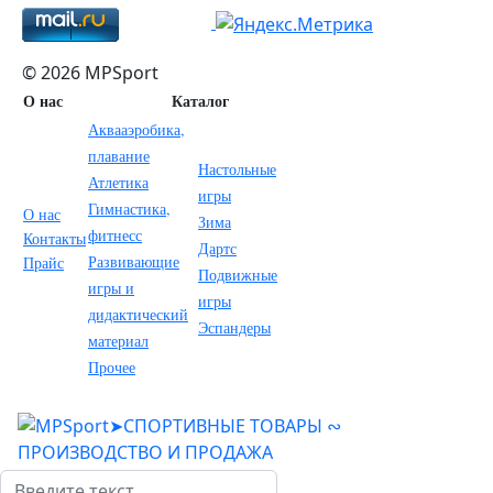
© 2026 MPSport
О нас
Каталог
Аквааэробика,
плавание
Настольные
Атлетика
игры
Гимнастика,
О нас
Зима
фитнесс
Контакты
Дартс
Развивающие
Прайс
Подвижные
игры и
игры
дидактический
Эспандеры
материал
Прочее
Поиск