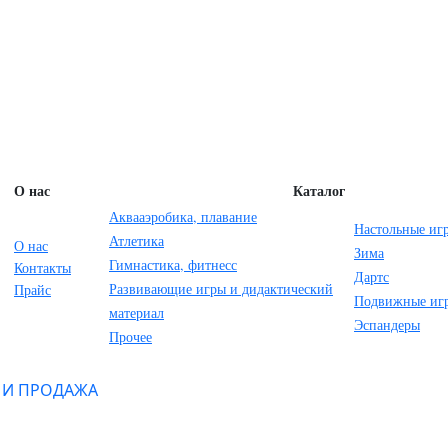
ойки + 6 колец, 1 корзинка + 2 мяча, клин - 3 шт.
 шт + 2 мячика (сетка), опахало для мангала, уличный кольцебр
О нас
Каталог
Аквааэробика, плавание
Настольные иг
Атлетика
О нас
Зима
Гимнастика, фитнесс
Контакты
Дартс
Развивающие игры и дидактический
Прайс
Подвижные иг
материал
Эспандеры
Прочее