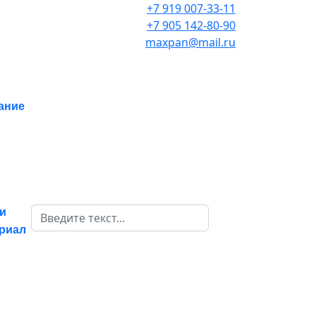
+7 919 007-33-11
+7 905 142-80-90
maxpan@mail.ru
ание
Поиск
и
ериал